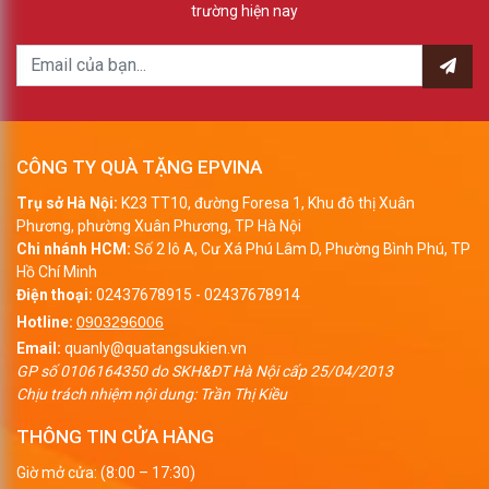
trường hiện nay
CÔNG TY QUÀ TẶNG EPVINA
Trụ sở Hà Nội:
K23 TT10, đường Foresa 1, Khu đô thị Xuân
Phương, phường Xuân Phương, TP Hà Nội
Chi nhánh HCM:
Số 2 lô A, Cư Xá Phú Lâm D, Phường Bình Phú, TP
Hồ Chí Minh
Điện thoại:
02437678915
-
02437678914
Hotline:
0903296006
Email:
quanly@quatangsukien.vn
GP số 0106164350 do SKH&ĐT Hà Nội cấp 25/04/2013
Chịu trách nhiệm nội dung: Trần Thị Kiều
THÔNG TIN CỬA HÀNG
Giờ mở cửa: (8:00 – 17:30)