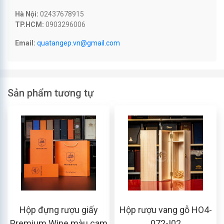
Hà Nội:
02437678915
TP.HCM:
0903296006
Email:
quatangep.vn@gmail.com
Sản phẩm tương tự
Hộp đựng rượu giấy
Hộp rượu vang gỗ HO4-
Premium Wine màu cam
072-I02