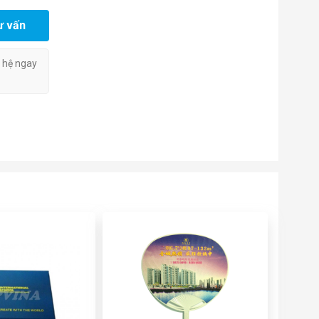
ư vấn
n hệ ngay