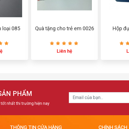
 loại 085
Quà tặng cho trẻ em 0026
Hộp đ
hệ
Liên hệ
L
 SẢN PHẨM
tốt nhất thi trường hiện nay
THÔNG TIN CỬA HÀNG
CHÍNH SÁCH