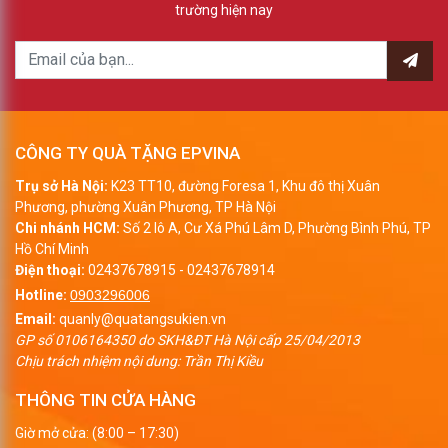
trường hiện nay
CÔNG TY QUÀ TẶNG EPVINA
Trụ sở Hà Nội:
K23 TT10, đường Foresa 1, Khu đô thị Xuân
Phương, phường Xuân Phương, TP Hà Nội
Chi nhánh HCM:
Số 2 lô A, Cư Xá Phú Lâm D, Phường Bình Phú, TP
Hồ Chí Minh
Điện thoại:
02437678915
-
02437678914
Hotline:
0903296006
Email:
quanly@quatangsukien.vn
GP số 0106164350 do SKH&ĐT Hà Nội cấp 25/04/2013
Chịu trách nhiệm nội dung: Trần Thị Kiều
THÔNG TIN CỬA HÀNG
Giờ mở cửa: (8:00 – 17:30)