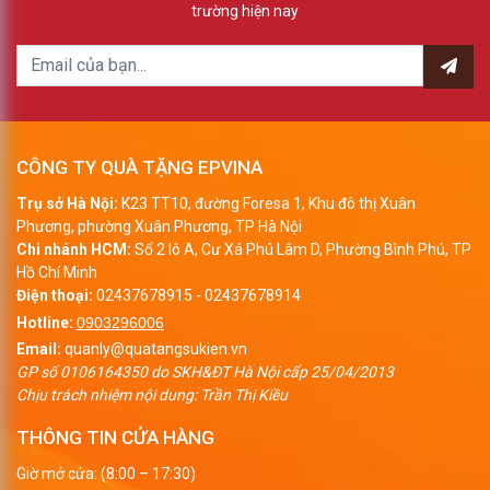
trường hiện nay
CÔNG TY QUÀ TẶNG EPVINA
Trụ sở Hà Nội:
K23 TT10, đường Foresa 1, Khu đô thị Xuân
Phương, phường Xuân Phương, TP Hà Nội
Chi nhánh HCM:
Số 2 lô A, Cư Xá Phú Lâm D, Phường Bình Phú, TP
Hồ Chí Minh
Điện thoại:
02437678915
-
02437678914
Hotline:
0903296006
Email:
quanly@quatangsukien.vn
GP số 0106164350 do SKH&ĐT Hà Nội cấp 25/04/2013
Chịu trách nhiệm nội dung: Trần Thị Kiều
THÔNG TIN CỬA HÀNG
Giờ mở cửa: (8:00 – 17:30)