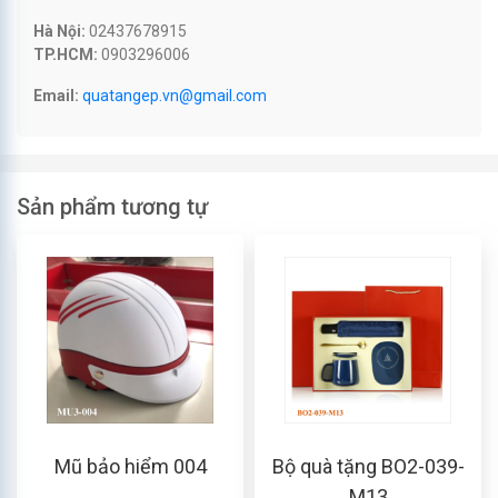
Hà Nội:
02437678915
TP.HCM:
0903296006
Email:
quatangep.vn@gmail.com
Sản phẩm tương tự
Mũ bảo hiểm 004
Bộ quà tặng BO2-039-
M13