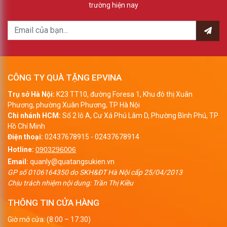
trường hiện nay
CÔNG TY QUÀ TẶNG EPVINA
Trụ sở Hà Nội:
K23 TT10, đường Foresa 1, Khu đô thị Xuân
Phương, phường Xuân Phương, TP Hà Nội
Chi nhánh HCM:
Số 2 lô A, Cư Xá Phú Lâm D, Phường Bình Phú, TP
Hồ Chí Minh
Điện thoại:
02437678915
-
02437678914
Hotline:
0903296006
Email:
quanly@quatangsukien.vn
GP số 0106164350 do SKH&ĐT Hà Nội cấp 25/04/2013
Chịu trách nhiệm nội dung: Trần Thị Kiều
THÔNG TIN CỬA HÀNG
Giờ mở cửa: (8:00 – 17:30)