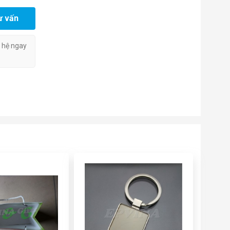
ư vấn
n hệ ngay