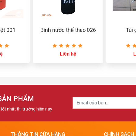
iệt 001
Bình nước thể thao 026
Túi
hệ
Liên hệ
L
 SẢN PHẨM
tốt nhất thi trường hiện nay
THÔNG TIN CỬA HÀNG
CHÍNH SÁCH