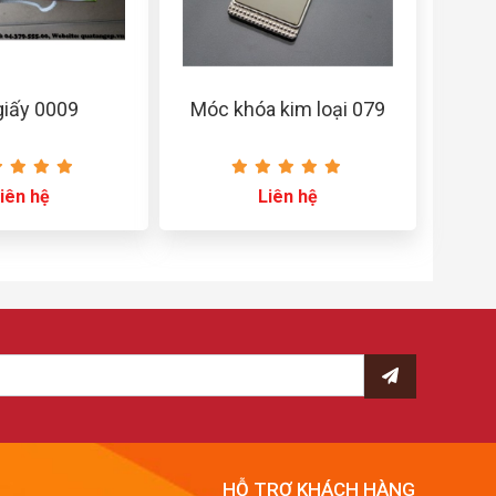
 giấy 0009
Móc khóa kim loại 079
iên hệ
Liên hệ
HỖ TRỢ KHÁCH HÀNG