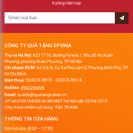
trường hiện nay
CÔNG TY QUÀ TẶNG EPVINA
Trụ sở Hà Nội:
K23 TT10, đường Foresa 1, Khu đô thị Xuân
Phương, phường Xuân Phương, TP Hà Nội
Chi nhánh HCM:
Số 2 lô A, Cư Xá Phú Lâm D, Phường Bình Phú, TP
Hồ Chí Minh
Điện thoại:
02437678915
-
02437678914
Hotline:
0903296006
Email:
quanly@quatangsukien.vn
GP số 0106164350 do SKH&ĐT Hà Nội cấp 25/04/2013
Chịu trách nhiệm nội dung: Trần Thị Kiều
THÔNG TIN CỬA HÀNG
Giờ mở cửa: (8:00 – 17:30)