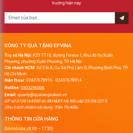
trường hiện nay
CÔNG TY QUÀ TẶNG EPVINA
Trụ sở Hà Nội:
K23 TT10, đường Foresa 1, Khu đô thị Xuân
Phương, phường Xuân Phương, TP Hà Nội
Chi nhánh HCM:
Số 2 lô A, Cư Xá Phú Lâm D, Phường Bình Phú, TP
Hồ Chí Minh
Điện thoại:
02437678915
-
02437678914
Hotline:
0903296006
Email:
quanly@quatangsukien.vn
GP số 0106164350 do SKH&ĐT Hà Nội cấp 25/04/2013
Chịu trách nhiệm nội dung: Trần Thị Kiều
THÔNG TIN CỬA HÀNG
Giờ mở cửa: (8:00 – 17:30)