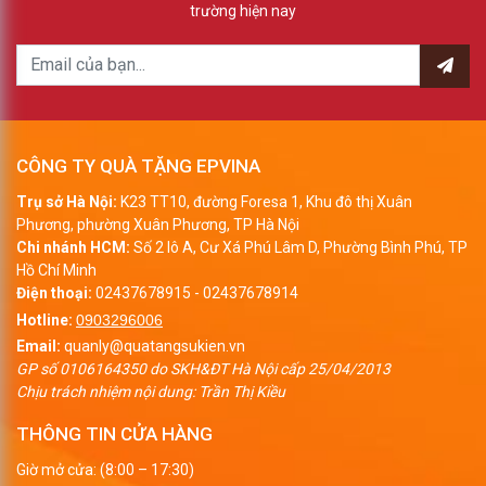
trường hiện nay
CÔNG TY QUÀ TẶNG EPVINA
Trụ sở Hà Nội:
K23 TT10, đường Foresa 1, Khu đô thị Xuân
Phương, phường Xuân Phương, TP Hà Nội
Chi nhánh HCM:
Số 2 lô A, Cư Xá Phú Lâm D, Phường Bình Phú, TP
Hồ Chí Minh
Điện thoại:
02437678915
-
02437678914
Hotline:
0903296006
Email:
quanly@quatangsukien.vn
GP số 0106164350 do SKH&ĐT Hà Nội cấp 25/04/2013
Chịu trách nhiệm nội dung: Trần Thị Kiều
THÔNG TIN CỬA HÀNG
Giờ mở cửa: (8:00 – 17:30)