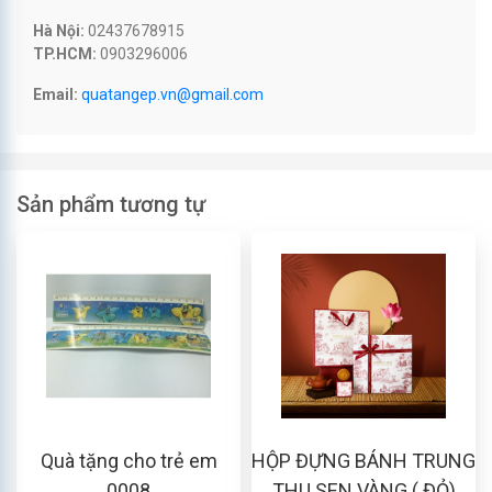
Hà Nội:
02437678915
TP.HCM:
0903296006
Email:
quatangep.vn@gmail.com
Sản phẩm tương tự
Quà tặng cho trẻ em
HỘP ĐỰNG BÁNH TRUNG
0008
THU SEN VÀNG ( ĐỎ)