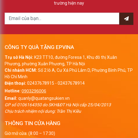
trường hiện nay
CÔNG TY QUÀ TẶNG EPVINA
Trụ sở Hà Nội:
K23 TT10, đường Foresa 1, Khu đô thị Xuân
Phương, phường Xuân Phương, TP Hà Nội
Chi nhánh HCM:
Số 2 lô A, Cư Xá Phú Lâm D, Phường Bình Phú, TP
Hồ Chí Minh
Điện thoại:
02437678915
-
02437678914
Hotline:
0903296006
Email:
quanly@quatangsukien.vn
GP số 0106164350 do SKH&ĐT Hà Nội cấp 25/04/2013
Chịu trách nhiệm nội dung: Trần Thị Kiều
THÔNG TIN CỬA HÀNG
Giờ mở cửa: (8:00 – 17:30)