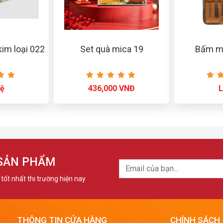
im loại 022
Set quà mica 19
Bấm m
hệ
436,000 VNĐ
L
 SẢN PHẨM
tốt nhất thi trường hiện nay
THÔNG TIN CỬA HÀNG
CHÍNH SÁCH