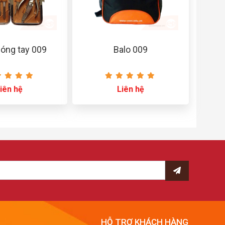
óng tay 009
Balo 009
iên hệ
Liên hệ
HỖ TRỢ KHÁCH HÀNG