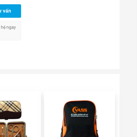
ư vấn
n hệ ngay