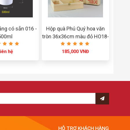
ắng có sẵn 016 -
Hộp quà Phú Quý hoa văn
500ml
tròn 36x36cm màu đỏ HO18-
070-M03
iên hệ
185,000 VNĐ
HỖ TRỢ KHÁCH HÀNG