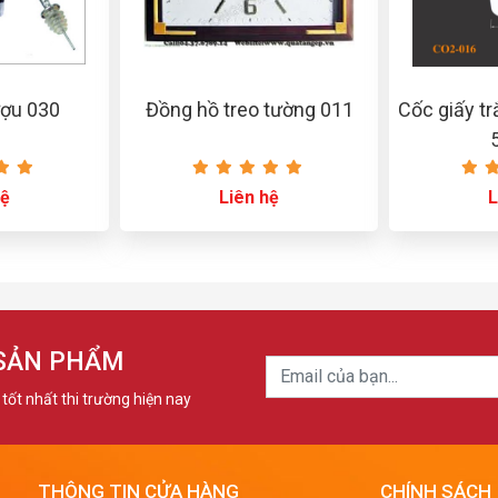
ượu 030
Đồng hồ treo tường 011
Cốc giấy tr
hệ
Liên hệ
L
 SẢN PHẨM
tốt nhất thi trường hiện nay
THÔNG TIN CỬA HÀNG
CHÍNH SÁCH