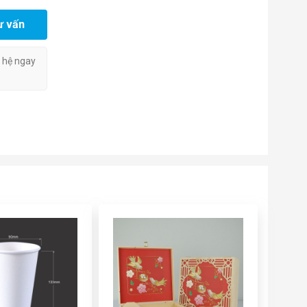
ư vấn
n hệ ngay