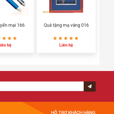
yến mại 166
Quà tặng mạ vàng 016
iên hệ
Liên hệ
HỖ TRỢ KHÁCH HÀNG