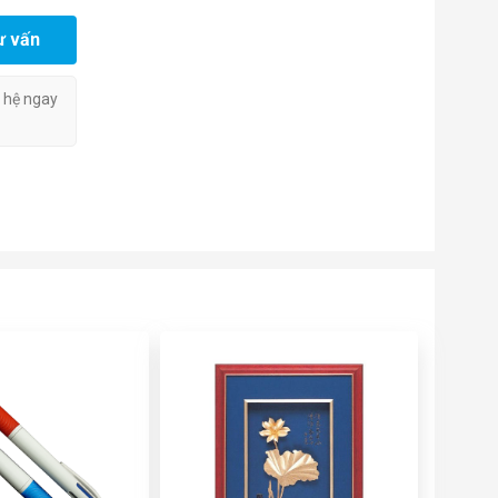
ư vấn
n hệ ngay