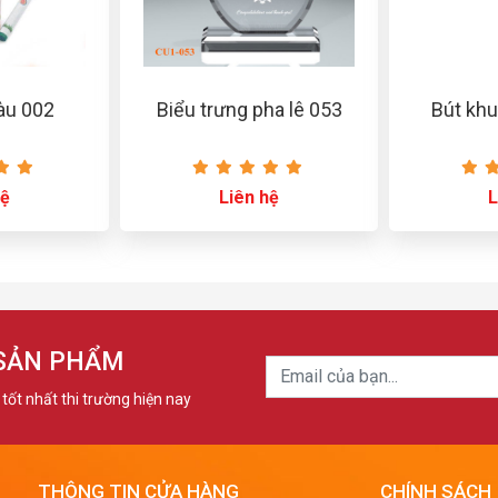
àu 002
Biểu trưng pha lê 053
Bút khu
hệ
Liên hệ
L
 SẢN PHẨM
tốt nhất thi trường hiện nay
THÔNG TIN CỬA HÀNG
CHÍNH SÁCH