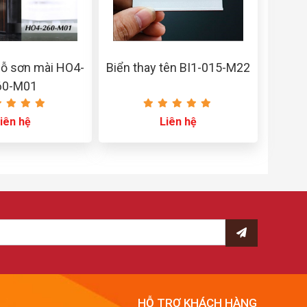
gỗ sơn mài HO4-
Biển thay tên BI1-015-M22
60-M01
iên hệ
Liên hệ
HỖ TRỢ KHÁCH HÀNG