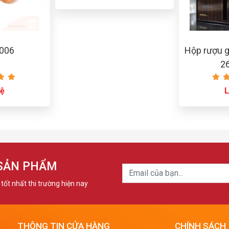
 006
Hộp rượu 
2
hệ
L
 SẢN PHẨM
tốt nhất thi trường hiện nay
THÔNG TIN CỬA HÀNG
CHÍNH SÁCH