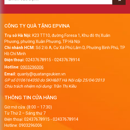
CÔNG TY QUÀ TẶNG EPVINA
Trụ sở Hà Nội:
K23 TT10, đường Foresa 1, Khu đô thị Xuân
Phương, phường Xuân Phương, TP Hà Nội
Chi nhánh HCM:
Số 2 lô A, Cư Xá Phú Lâm D, Phường Bình Phú, TP
Hồ Chí Minh
Điện thoại:
02437678915
-
02437678914
Hotline:
0903296006
Email:
quanly@quatangsukien.vn
GP số 0106164350 do SKH&ĐT Hà Nội cấp 25/04/2013
Chịu trách nhiệm nội dung: Trần Thị Kiều
THÔNG TIN CỬA HÀNG
Giờ mở cửa: (8:00 – 17:30)
Từ Thứ 2 – Sáng thứ 7
Điện thoại:
02437678915
-
02437678914
Hotline:
0903296006