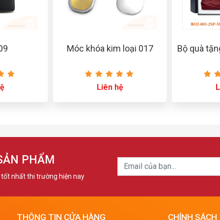
 09
Móc khóa kim loại 017
Bộ quà tặ
hệ
Liên hệ
L
 SẢN PHẨM
tốt nhất thi trường hiện nay
THÔNG TIN CỬA HÀNG
CHÍNH SÁCH