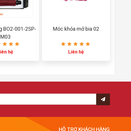
ng BO2-001-2SP-
Móc khóa mở bia 02
M03
iên hệ
Liên hệ
HỖ TRỢ KHÁCH HÀNG