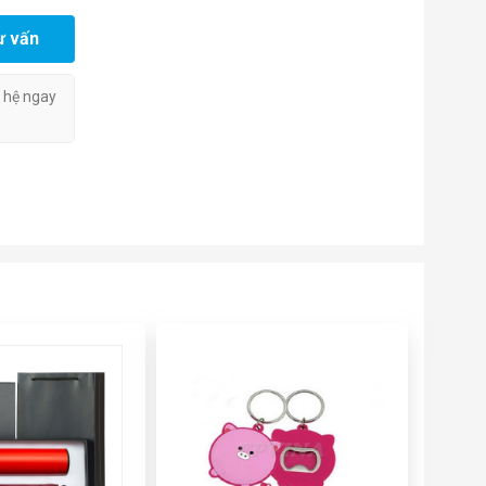
ư vấn
n hệ ngay