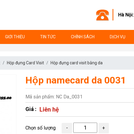
Hà Nội
GIỚI THIỆU
TIN TỨC
CHÍNH SÁCH
DỊCH VỤ
t
Hộp đựng Card Visit
Hộp đựng card visit bằng da
Hộp namecard da 0031
Mã sản phẩm: NC Da_0031
Giá :
Liên hệ
Chọn số lượng