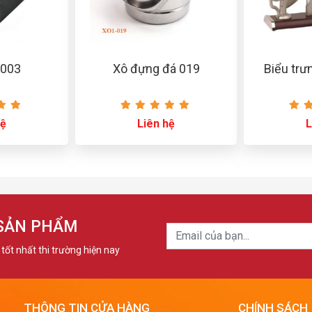
 003
Xô đựng đá 019
Biểu trư
hệ
Liên hệ
L
 SẢN PHẨM
tốt nhất thi trường hiện nay
THÔNG TIN CỬA HÀNG
CHÍNH SÁCH