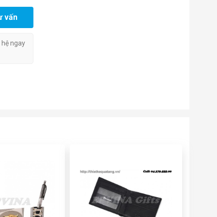
ư vấn
n hệ ngay