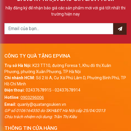
hãy đăng ký để nhận báo giá các sản phẩm mới với giá tốt nhất thi
trường hiện nay
CÔNG TY QUÀ TẶNG EPVINA
Trụ sở Hà Nội:
K23 TT10, đường Foresa 1, Khu đô thị Xuân
Phương, phường Xuân Phương, TP Hà Nội
Chi nhánh HCM:
Số 2 lô A, Cư Xá Phú Lâm D, Phường Bình Phú, TP
Hồ Chí Minh
Điện thoại:
02437678915
-
02437678914
Hotline:
0903296006
Email:
quanly@quatangsukien.vn
GP số 0106164350 do SKH&ĐT Hà Nội cấp 25/04/2013
Chịu trách nhiệm nội dung: Trần Thị Kiều
THÔNG TIN CỬA HÀNG