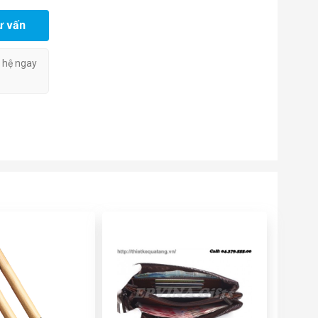
ư vấn
n hệ ngay