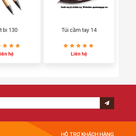
t bi 130
Túi cầm tay 14
iên hệ
Liên hệ
HỖ TRỢ KHÁCH HÀNG