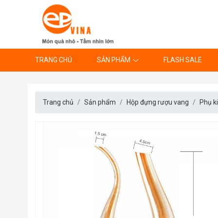
TRANG CHỦ
SẢN PHẨM
FLASH SALE
Trang chủ
Sản phẩm
Hộp đựng rượu vang
Phụ k