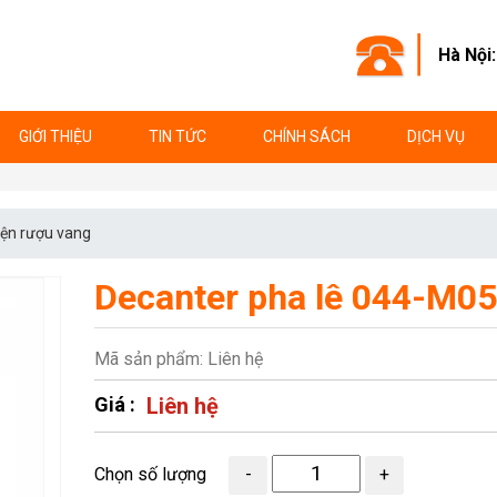
Hà Nội
GIỚI THIỆU
TIN TỨC
CHÍNH SÁCH
DỊCH VỤ
iện rượu vang
Decanter pha lê 044-M0
Mã sản phẩm: Liên hệ
Giá :
Liên hệ
Chọn số lượng