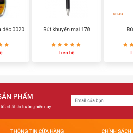
a dẻo 0020
Bút khuyến mại 178
Bú
hệ
Liên hệ
L
 SẢN PHẨM
tốt nhất thi trường hiện nay
THÔNG TIN CỬA HÀNG
CHÍNH SÁCH