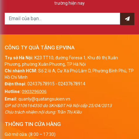
trường hiện nay
CÔNG TY QUÀ TẶNG EPVINA
Trụ sở Hà Nội:
K23 TT10, đường Foresa 1, Khu đô thị Xuân
Phương, phường Xuân Phương, TP Hà Nội
Chi nhánh HCM:
Số 2 lô A, Cư Xá Phú Lâm D, Phường Bình Phú, TP
Hồ Chí Minh
Điện thoại:
02437678915
-
02437678914
Hotline:
0903296006
Email:
quanly@quatangsukien.vn
GP số 0106164350 do SKH&ĐT Hà Nội cấp 25/04/2013
Chịu trách nhiệm nội dung: Trần Thị Kiều
THÔNG TIN CỬA HÀNG
Giờ mở cửa: (8:00 – 17:30)