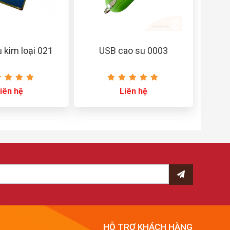
 kim loại 021
USB cao su 0003
iên hệ
Liên hệ
HỖ TRỢ KHÁCH HÀNG