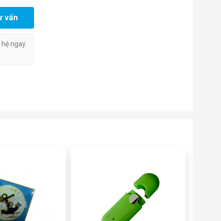
ư vấn
n hệ ngay