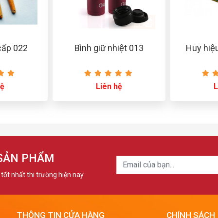
cấp 022
Bình giữ nhiệt 013
Huy hiệu
hệ
Liên hệ
L
 SẢN PHẨM
tốt nhất thi trường hiện nay
THÔNG TIN CỬA HÀNG
CHÍNH SÁCH