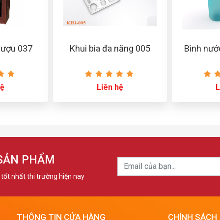
rượu 037
Khui bia đa năng 005
Bình nướ
hệ
Liên hệ
L
 SẢN PHẨM
tốt nhất thi trường hiện nay
THÔNG TIN CỬA HÀNG
CHÍNH SÁCH