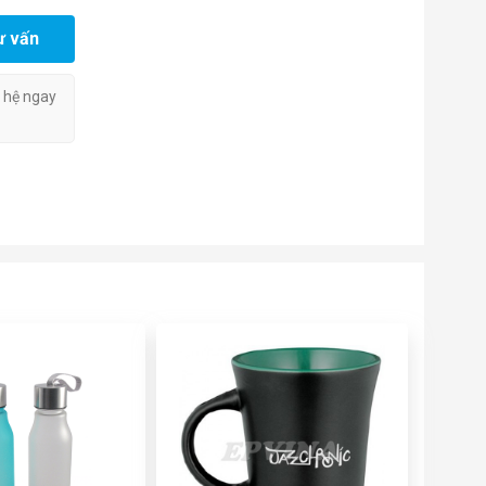
ư vấn
n hệ ngay