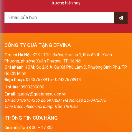
trường hiện nay
CÔNG TY QUÀ TẶNG EPVINA
Trụ sở Hà Nội:
K23 TT10, đường Foresa 1, Khu đô thị Xuân
Phương, phường Xuân Phương, TP Hà Nội
Chi nhánh HCM:
Số 2 lô A, Cư Xá Phú Lâm D, Phường Bình Phú, TP
Hồ Chí Minh
Điện thoại:
02437678915
-
02437678914
Hotline:
0903296006
Email:
quanly@quatangsukien.vn
GP số 0106164350 do SKH&ĐT Hà Nội cấp 25/04/2013
Chịu trách nhiệm nội dung: Trần Thị Kiều
THÔNG TIN CỬA HÀNG
Giờ mở cửa: (8:00 – 17:30)