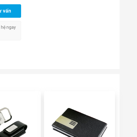
ư vấn
n hệ ngay