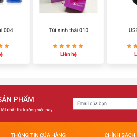
hì 004
Túi sinh thái 010
USB
hệ
Liên hệ
L
 SẢN PHẨM
tốt nhất thi trường hiện nay
THÔNG TIN CỬA HÀNG
CHÍNH SÁCH