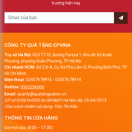
trường hiện nay
CÔNG TY QUÀ TẶNG EPVINA
Trụ sở Hà Nội:
K23 TT10, đường Foresa 1, Khu đô thị Xuân
Phương, phường Xuân Phương, TP Hà Nội
Chi nhánh HCM:
Số 2 lô A, Cư Xá Phú Lâm D, Phường Bình Phú, TP
Hồ Chí Minh
Điện thoại:
02437678915
-
02437678914
Hotline:
0903296006
Email:
quanly@quatangsukien.vn
GP số 0106164350 do SKH&ĐT Hà Nội cấp 25/04/2013
Chịu trách nhiệm nội dung: Trần Thị Kiều
THÔNG TIN CỬA HÀNG
Giờ mở cửa: (8:00 – 17:30)