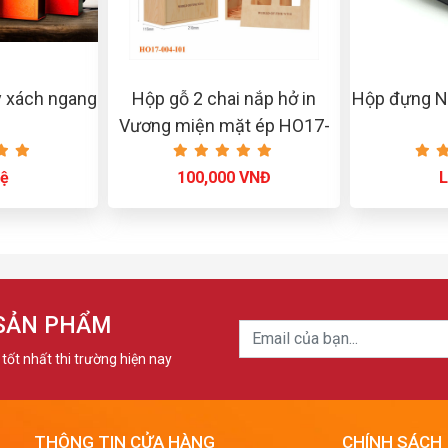
y xách ngang
Hộp gỗ 2 chai nắp hở in
Hộp đựng N
Vương miện mặt ép HO17-
004-I01
hệ
100,000 VNĐ
L
 SẢN PHẨM
tốt nhất thi trường hiện nay
THÔNG TIN CỬA HÀNG
CHÍNH SÁCH