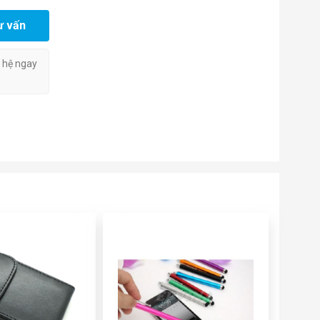
ư vấn
n hệ ngay