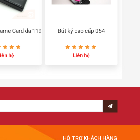
ame Card da 119
Bút ký cao cấp 054
iên hệ
Liên hệ
HỖ TRỢ KHÁCH HÀNG