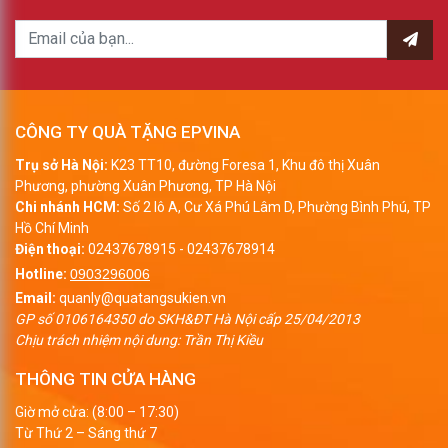
CÔNG TY QUÀ TẶNG EPVINA
Trụ sở Hà Nội:
K23 TT10, đường Foresa 1, Khu đô thị Xuân
Phương, phường Xuân Phương, TP Hà Nội
Chi nhánh HCM:
Số 2 lô A, Cư Xá Phú Lâm D, Phường Bình Phú, TP
Hồ Chí Minh
Điện thoại:
02437678915
-
02437678914
Hotline:
0903296006
Email:
quanly@quatangsukien.vn
GP số 0106164350 do SKH&ĐT Hà Nội cấp 25/04/2013
Chịu trách nhiệm nội dung: Trần Thị Kiều
THÔNG TIN CỬA HÀNG
Giờ mở cửa: (8:00 – 17:30)
Từ Thứ 2 – Sáng thứ 7