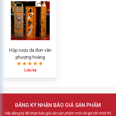
Hộp rượu da đơn vân
phượng hoàng
Liên hệ
ĐĂNG KÝ NHẬN BÁO GIÁ SẢN PHẨM
hãy đăng ký để nhận báo giá các sản phẩm mới với giá tốt nhất thi