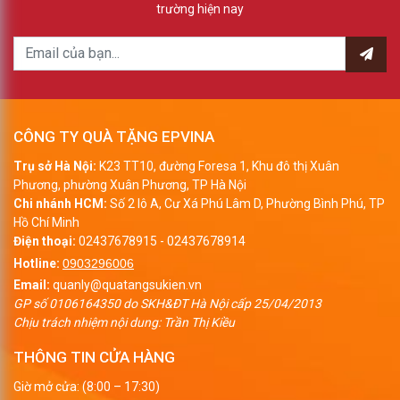
trường hiện nay
CÔNG TY QUÀ TẶNG EPVINA
Trụ sở Hà Nội:
K23 TT10, đường Foresa 1, Khu đô thị Xuân
Phương, phường Xuân Phương, TP Hà Nội
Chi nhánh HCM:
Số 2 lô A, Cư Xá Phú Lâm D, Phường Bình Phú, TP
Hồ Chí Minh
Điện thoại:
02437678915
-
02437678914
Hotline:
0903296006
Email:
quanly@quatangsukien.vn
GP số 0106164350 do SKH&ĐT Hà Nội cấp 25/04/2013
Chịu trách nhiệm nội dung: Trần Thị Kiều
THÔNG TIN CỬA HÀNG
Giờ mở cửa: (8:00 – 17:30)