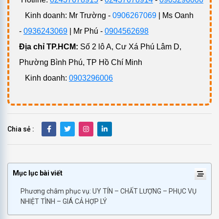
Kinh doanh: Mr Trường -
0906267069
| Ms Oanh
-
0936243069
| Mr Phú -
0904562698
Địa chỉ TP.HCM:
Số 2 lô A, Cư Xá Phú Lâm D,
Phường Bình Phú, TP Hồ Chí Minh
Kinh doanh:
0903296006
Chia sẻ :
Mục lục bài viết
Phương châm phục vụ: UY TÍN – CHẤT LƯỢNG – PHỤC VỤ
NHIỆT TÌNH – GIÁ CẢ HỢP LÝ