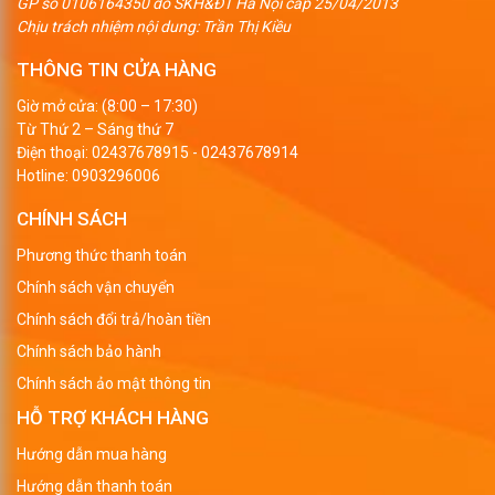
GP số 0106164350 do SKH&ĐT Hà Nội cấp 25/04/2013
Chịu trách nhiệm nội dung: Trần Thị Kiều
THÔNG TIN CỬA HÀNG
Giờ mở cửa: (8:00 – 17:30)
Từ Thứ 2 – Sáng thứ 7
Điện thoại:
02437678915
-
02437678914
Hotline:
0903296006
CHÍNH SÁCH
Phương thức thanh toán
Chính sách vận chuyển
Chính sách đổi trả/hoàn tiền
Chính sách bảo hành
Chính sách ảo mật thông tin
HỖ TRỢ KHÁCH HÀNG
Hướng dẫn mua hàng
Hướng dẫn thanh toán