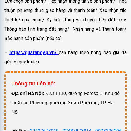
Lựa chọn sản phẩm/ Tiếp nhận thông tin về sản phẩm/ Thỏa
thuận phương thức giao hàng và thanh toán/ Xác nhận file
thiết kế qua email/ Ký hợp đồng và chuyển tiền đặt cọc/
Thông báo tình trạng đặt hàng/ Nhận hàng và Thanh toán/
Bảo hành sản phẩm (nếu có).
–
https://quatangep.vn/
bán hàng theo bảng báo giá đã
gửi tới quý khách.
Thông tin liên hệ:
Đ
ịa chỉ Hà Nội:
K23 TT10, đường Foresa 1, Khu đô
thị Xuân Phương, phường Xuân Phương, TP Hà
Nội
Hotline:
02437678915
-
02437678914
-
0903296006