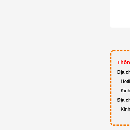
Thông
Đ
ịa c
Hotli
Kinh 
Địa c
Kinh
Cung c