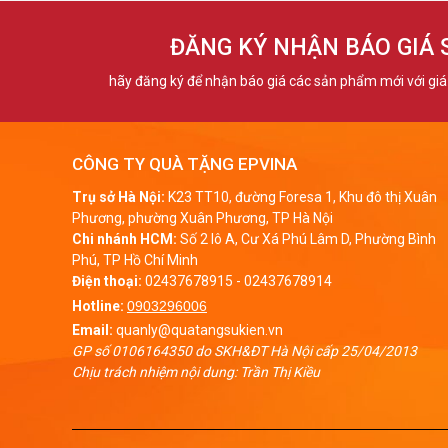
>>>Xe
ĐĂNG KÝ NHẬN BÁO GIÁ
1
. Ưu
hãy đăng ký để nhận báo giá các sản phẩm mới với giá 
C
K
CÔNG TY QUÀ TẶNG EPVINA
K
Trụ sở Hà Nội:
K23 TT10, đường Foresa 1, Khu đô thị Xuân
Phương, phường Xuân Phương, TP Hà Nội
n
Chi nhánh HCM:
Số 2 lô A, Cư Xá Phú Lâm D, Phường Bình
h
Phú, TP Hồ Chí Minh
Điện thoại:
02437678915
-
02437678914
M
Hotline:
0903296006
I
Email:
quanly@quatangsukien.vn
c
GP số 0106164350 do SKH&ĐT Hà Nội cấp 25/04/2013
Chịu trách nhiệm nội dung: Trần Thị Kiều
T
Ứ