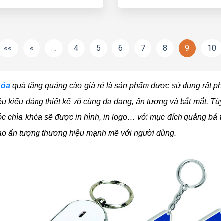
««
«
…
4
5
6
7
8
9
10
hóa
quà tặng quảng cáo giá rẻ là sản phẩm được sử dụng rất ph
ều kiểu dáng thiết kế vô cùng đa dạng, ấn tượng và bắt mắt. T
c chìa khóa sẽ được in hình, in logo… với mục đích quảng bá
ạo ấn tượng thương hiệu mạnh mẽ với người dùng.