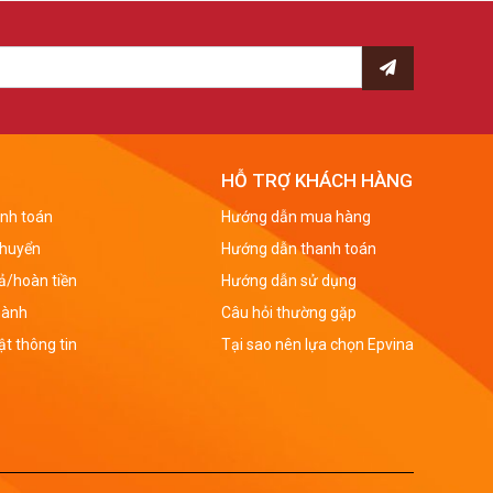
Epvina
ại, cao su, nhựa dẻo, da, mica, vải, sứ…
hàng
HỖ TRỢ KHÁCH HÀNG
 theo bất cứ hình dạng nào mà khách hàng yêu cầu
nh toán
Hướng dẫn mua hàng
ng tiện giao thông, chai nước, lá cây, các nhân vật
chuyển
Hướng dẫn thanh toán
rả/hoàn tiền
Hướng dẫn sử dụng
hành
Câu hỏi thường gặp
t thông tin
Tại sao nên lựa chọn Epvina
à phù hợp như: in lưới, in decal, khắc laser, dập
tạp của sản phẩm
t…