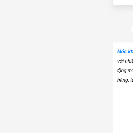
Móc k
với nhi
tặng mó
hàng, t