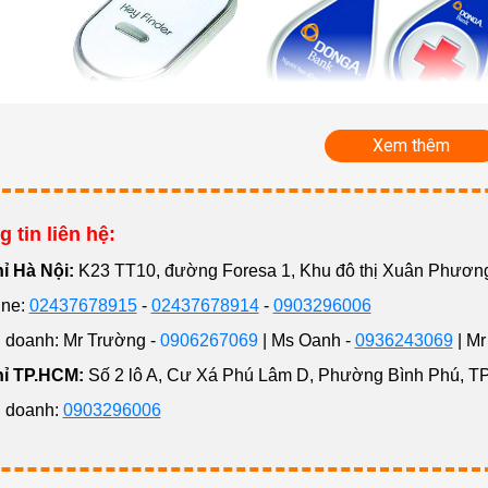
Xem thêm
 tin liên hệ:
hỉ Hà Nội:
K23 TT10, đường Foresa 1, Khu đô thị Xuân Phươ
ne:
02437678915
-
02437678914
-
0903296006
doanh: Mr Trường -
0906267069
| Ms Oanh -
0936243069
| Mr
hỉ TP.HCM:
Số 2 lô A, Cư Xá Phú Lâm D, Phường Bình Phú, T
 doanh:
0903296006
ấp quà tặng móc khóa quảng cáo giá rẻ